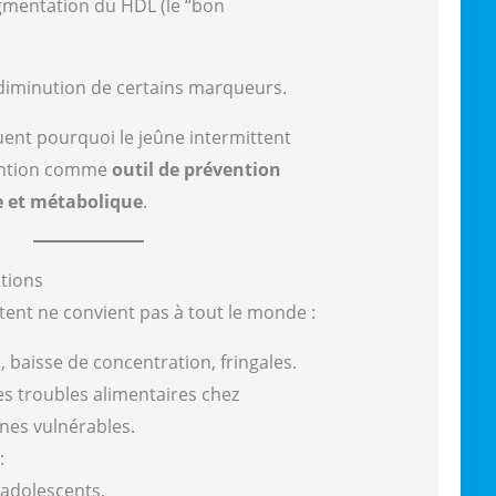
gmentation du HDL (le “bon
diminution de certains marqueurs.
uent pourquoi le jeûne intermittent
ttention comme
outil de prévention
e et métabolique
.
utions
tent ne convient pas à tout le monde :
, baisse de concentration, fringales.
es troubles alimentaires chez
nes vulnérables.
:
 adolescents,