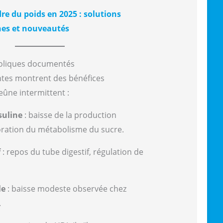
re du poids en 2025 : solutions
hes et nouveautés
boliques documentés
tes montrent des bénéfices
eûne intermittent :
nsuline
: baisse de la production
ioration du métabolisme du sucre.
f
: repos du tube digestif, régulation de
le
: baisse modeste observée chez
.