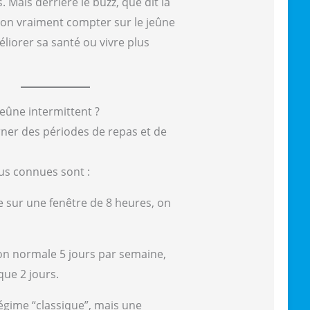
. Mais derrière le buzz, que dit la
on vraiment compter sur le jeûne
liorer sa santé ou vivre plus
jeûne intermittent ?
erner des périodes de repas et de
lus connues sont :
sur une fenêtre de 8 heures, on
n normale 5 jours par semaine,
que 2 jours.
égime “classique”, mais une