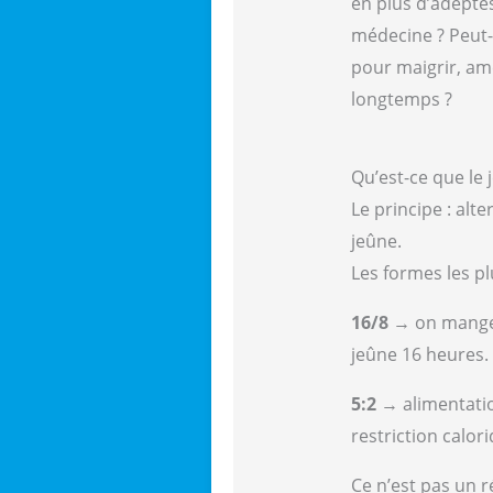
en plus d’adeptes
médecine ? Peut-
pour maigrir, amé
longtemps ?
Qu’est-ce que le 
Le principe : alt
jeûne.
Les formes les p
16/8
→ on mange 
jeûne 16 heures.
5:2
→ alimentatio
restriction calori
Ce n’est pas un r