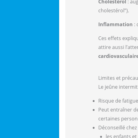
Cholestérol
: au
cholestérol”).
Inflammation
: 
Ces effets expliq
attire aussi l’a
cardiovasculair
Limites et préca
Le jeûne intermit
Risque de fatigue
Peut entraîner d
certaines person
Déconseillé chez 
les enfants et