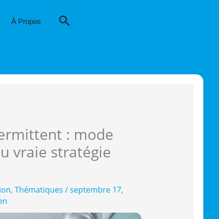
Rechercher
À Propos
termittent : mode
u vraie stratégie
ion
,
Thématiques
/
septembre 17,
ien