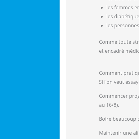
les femmes en
les diabétiqu
les personnes 
Comme toute strat
et encadré médi
Comment pratiqu
Si l’on veut essa
Commencer progr
au 16/8).
Boire beaucoup d
Maintenir une al