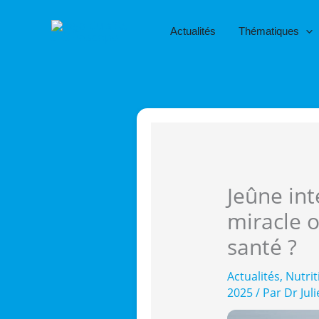
Aller
au
Actualités
Thématiques
contenu
Jeûne in
miracle o
santé ?
Actualités
,
Nutrit
2025
/ Par
Dr Jul