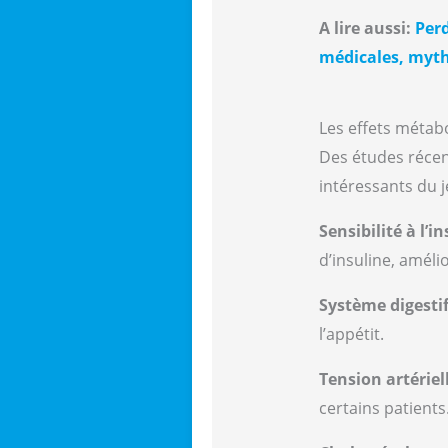
A lire aussi:
Perd
médicales, myt
Les effets méta
Des études récen
intéressants du j
Sensibilité à l’i
d’insuline, amél
Système digesti
l’appétit.
Tension artériel
certains patients