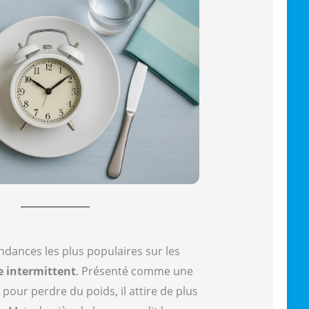
endances les plus populaires sur les
e intermittent
. Présenté comme une
our perdre du poids, il attire de plus